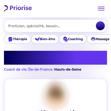
Praticien, spécialité, besoin...
Thérapie
Bien-être
Coaching
Massage
Trouvez le meilleur Coach de vie
en Hauts-de-Seine
Coach de vie
/
Île-de-France
/
Hauts-de-Seine