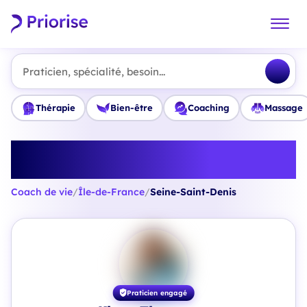
Praticien, spécialité, besoin...
Thérapie
Bien-être
Coaching
Massage
Trouvez le meilleur Coach de vie
en Seine-Saint-Denis
Coach de vie
/
Île-de-France
/
Seine-Saint-Denis
Praticien engagé